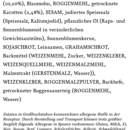
(10,20%), Blaumohn, ROGGENMEHL, getrocknete
Karotten (2,48%), SESAM, jodiertes Speisesalz
(Speisesalz, Kaliumjodid), pflanzliches Öl (Raps- und
Sonnenblumenöl in veränderlichen
Gewichtsanteilen), Sonnenblumenkerne,
SOJASCHROT, Leinsamen, GRAHAMSCHROT,
Backmittel (WEIZENMEHL, Zucker, WEIZENKLEBER,
WEIZENQUELLMEHL, WEIZENMALZMEHL,
Malzextrakt (GERSTENMALZ, Wasser)),
WEIZENKLEBER, ROGGENMALZPULVER, Backhefe,
getrockneter Roggensauerteig (ROGGENMEHL,
Wasser)
Zutaten in Großbuchstaben kennzeichnen allergene Stoffe in der
Rezeptur. Durch Herstellung und Transport können trotz größter
Sorgfalt folgende Allergene in Spuren vorkommen: Gluten, Milch, Ei,
Soja, Sesam, Senf, Lupinen, Schalenfrüchte, Sellerie, Schwefeldioxid