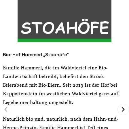
Bio-Hof Hammerl „Stoahöfe“
W
Familie Hammerl, die im Waldviertel eine Bio-
R
Landwirtschaft betreibt, beliefert den Ströck-
n
Feierabend mit Bio-Eiern. Seit 2013 ist der Hof bei
i
Rappottenstein im westlichen Waldviertel ganz auf
i
Legehennenhaltung umgestellt.
M
a
Natürlich bio und, natürlich, nach dem Hahn-und-
T
Henne-Prinzip. Familie Hammerl ist Teil eines
h