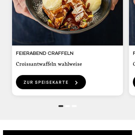
FEIERABEND CRAFFELN
F
FEIERABEND CRAFFELN
Croissantwaffeln wahlweise
ZUR SPEISEKARTE