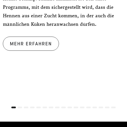
Programms, mit dem sichergestellt wird, dass die
Hennen aus einer Zucht kommen, in der auch die
U
männlichen Küken heranwachsen dürfen.
W
BIO-HOF HAMMERL „STOAHÖFE“
MEHR ERFAHREN
0
1
2
3
4
5
6
7