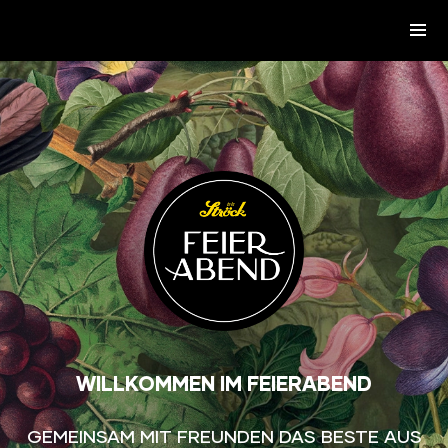
ZUM INHALT SPRINGEN
Tog
WILLKOMMEN IM FEIERABEND
GEMEINSAM MIT FREUNDEN DAS BESTE AUS