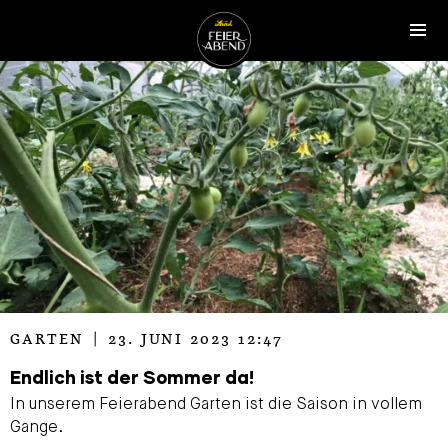
ZUM INHALT SPRINGEN
Tog
Ströck-Feierabend
CATEGORIZED AS
GARTEN
|
23. JUNI 2023 12:47
Endlich ist der Sommer da!
In unserem Feierabend Garten ist die Saison in vollem
Gange.