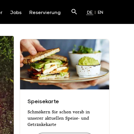
Suchen
r
Jobs
Reservierung
DE
EN
Submit
s - [SHARE_URL]
Die Feierabend Pop-Ups - [SHARE_URL
Speisekarte
Speisekarte
Schmökern Sie schon vorab in
unserer aktuellen Speise- und
Getränkekarte