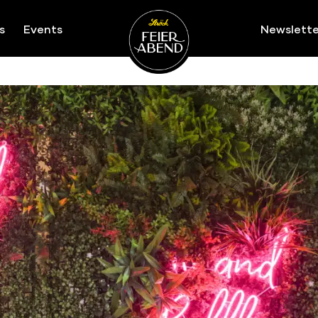
s
Events
Newslette
Ströck-Feierabend
pop-ups/
Die Feierabend Pop-Ups
Die Feierabend Pop-Up