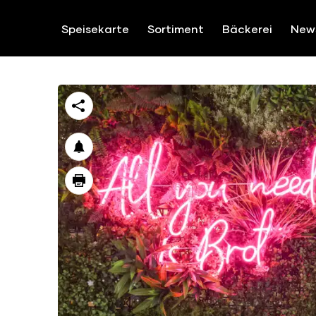
ZUM INHALT SPRINGEN
Speisekarte
Sortiment
Bäckerei
New
https://feierabend.stroeck.at/die-feierabend-
share
notification
print