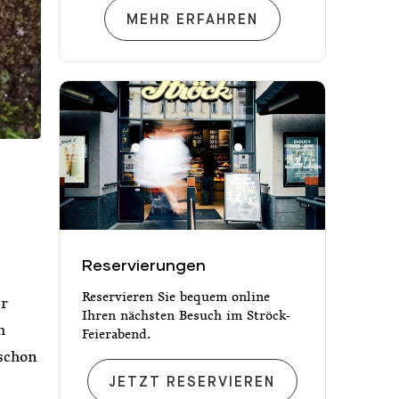
SPEISEKARTE
MEHR ERFAHREN
Reservierungen
Reservierungen
Reservieren Sie bequem online
ir
Ihren nächsten Besuch im Ströck-
m
Feierabend.
 schon
RESERVIERUNGEN
JETZT RESERVIEREN