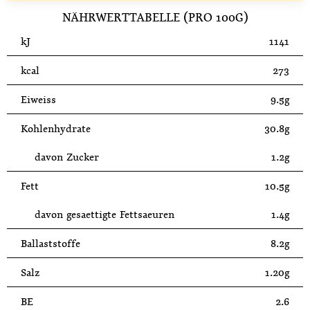
NÄHRWERTTABELLE (PRO 100G)
kJ
1141
kcal
273
Eiweiss
9.5g
Kohlenhydrate
30.8g
davon Zucker
1.2g
Fett
10.5g
davon gesaettigte Fettsaeuren
1.4g
Ballaststoffe
8.2g
Salz
1.20g
BE
2.6