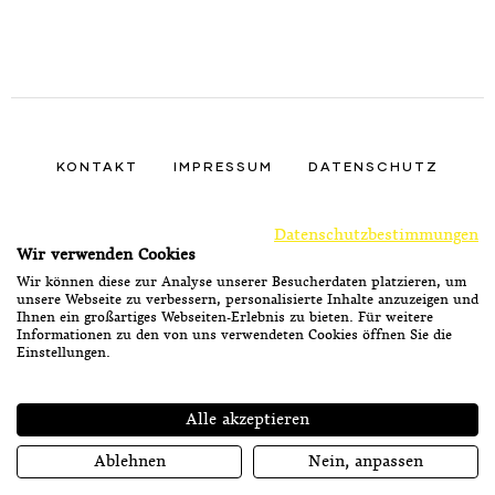
KONTAKT
IMPRESSUM
DATENSCHUTZ
FINDEN SIE UNS AUF
FACEBOOK
INSTAGRA
TIKTOK
Datenschutzbestimmungen
Wir verwenden Cookies
Wir können diese zur Analyse unserer Besucherdaten platzieren, um
unsere Webseite zu verbessern, personalisierte Inhalte anzuzeigen und
Ihnen ein großartiges Webseiten-Erlebnis zu bieten. Für weitere
Informationen zu den von uns verwendeten Cookies öffnen Sie die
Einstellungen.
Alle akzeptieren
Ströck-Feierabend
Ablehnen
Nein, anpassen