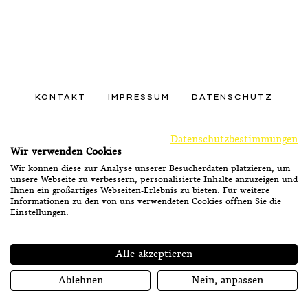
KONTAKT
IMPRESSUM
DATENSCHUTZ
FINDEN SIE UNS AUF
FACEBOOK
INSTAGRA
TIKTOK
Datenschutzbestimmungen
Wir verwenden Cookies
Wir können diese zur Analyse unserer Besucherdaten platzieren, um
unsere Webseite zu verbessern, personalisierte Inhalte anzuzeigen und
Ihnen ein großartiges Webseiten-Erlebnis zu bieten. Für weitere
Informationen zu den von uns verwendeten Cookies öffnen Sie die
Einstellungen.
Alle akzeptieren
Ströck-Feierabend
Ablehnen
Nein, anpassen