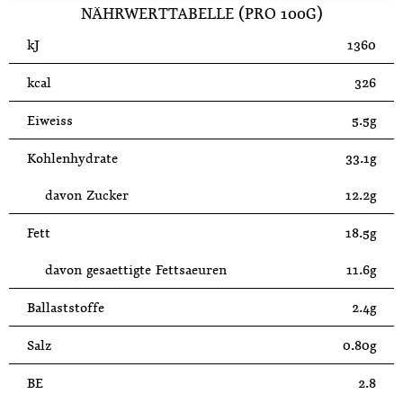
NÄHRWERTTABELLE (PRO 100G)
kJ
1360
kcal
326
Eiweiss
5.5g
Kohlenhydrate
33.1g
davon Zucker
12.2g
Fett
18.5g
davon gesaettigte Fettsaeuren
11.6g
Ballaststoffe
2.4g
Salz
0.80g
BE
2.8