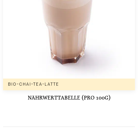
BIO-CHAI-TEA-LATTE
NÄHRWERTTABELLE (PRO 100G)