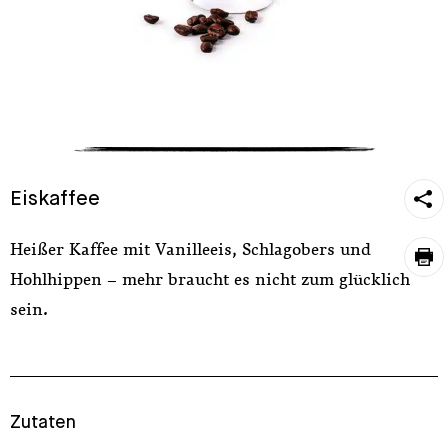
https
Eiskaffee
sh
Heißer Kaffee mit Vanilleeis, Schlagobers und
pri
Hohlhippen – mehr braucht es nicht zum glücklich
sein.
Zutaten