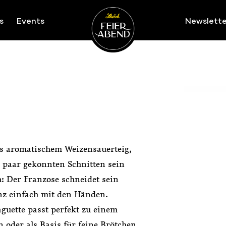
s
Events
Newslette
Ströck-Feierabend
te/
Baguette
Baguette - [SHARE_URL]
Baguette - [SHAR
us aromatischem Weizensauerteig,
 paar gekonnten Schnitten sein
: Der Franzose schneidet sein
anz einfach mit den Händen.
guette passt perfekt zu einem
 oder als Basis für feine Brötchen