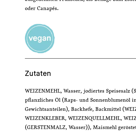
oder Canapés.
Zutaten
WEIZENMEHL, Wasser, jodiertes Speisesalz (Sp
pflanzliches Öl (Raps- und Sonnenblumenöl i
Gewichtsanteilen), Backhefe, Backmittel (W
WEIZENKLEBER, WEIZENQUELLMEHL, WEIZ
(GERSTENMALZ, Wasser)), Maismehl geröste