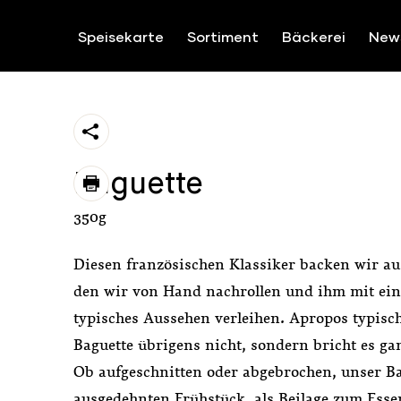
ZUM INHALT SPRINGEN
Speisekarte
Sortiment
Bäckerei
New
https://feierabend.stroeck.at/sortiment/baguet
share
Baguette
print
350g
Diesen französischen Klassiker backen wir a
den wir von Hand nachrollen und ihm mit ein
typisches Aussehen verleihen. Apropos typisch
Baguette übrigens nicht, sondern bricht es g
Ob aufgeschnitten oder abgebrochen, unser Ba
ausgedehnten Frühstück, als Beilage zum Essen