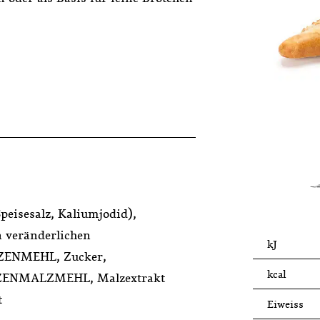
eisesalz, Kaliumjodid),
n veränderlichen
kJ
EIZENMEHL, Zucker,
kcal
ENMALZMEHL, Malzextrakt
t
Eiweiss