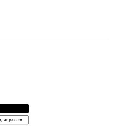
M
n, anpassen