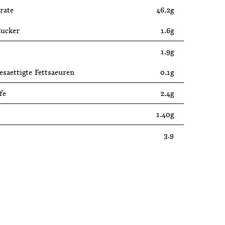
rate
46.2g
Zucker
1.6g
1.9g
esaettigte Fettsaeuren
0.1g
fe
2.4g
1.40g
3.9