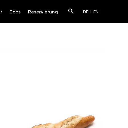
Suchen
r
Jobs
Reservierung
DE
EN
Submit
E_URL]
Ströck - Baguette
[SHARE_URL]