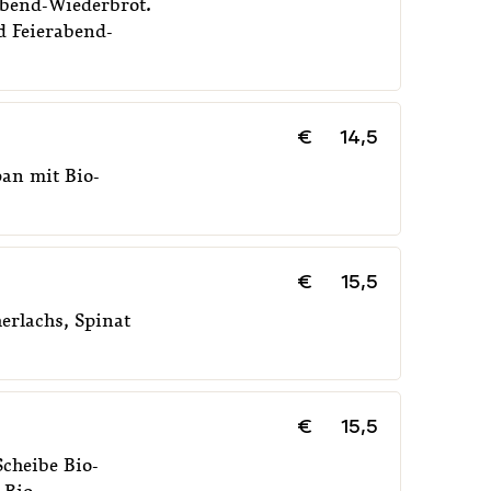
abend-Wiederbrot.
d Feierabend-
EIERABEND CRAFFELN
€
8,5
FRÜHST
€
14,5
pan mit Bio-
€
15,5
erlachs, Spinat
€
15,5
cheibe Bio-