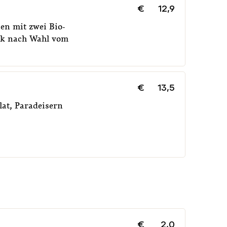
€
12,9
en mit zwei Bio-
ck nach Wahl vom
€
13,5
lat, Paradeisern
€
2,0