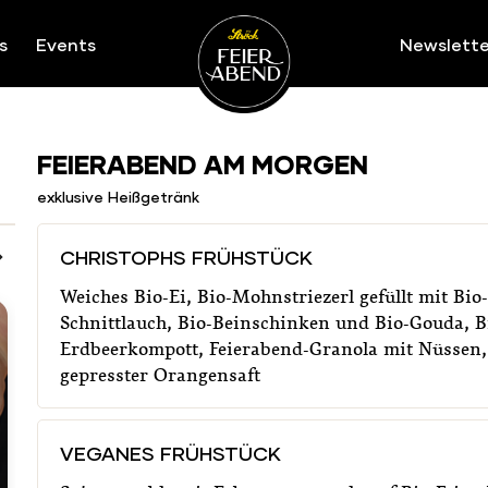
s
Events
Newslette
Ströck-Feierabend
Unsere Speisekarte
FEIERABEND AM MORGEN
exklusive Heißgetränk
CHRISTOPHS FRÜHSTÜCK
Weiches Bio-Ei, Bio-Mohnstriezerl gefüllt mit Bio-
Schnittlauch, Bio-Beinschinken und Bio-Gouda, B
Erdbeerkompott, Feierabend-Granola mit Nüssen, 
gepresster Orangensaft
VEGANES FRÜHSTÜCK