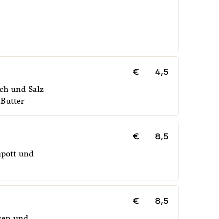
€
4,5
ch und Salz
 Butter
€
8,5
mpott und
€
8,5
sen und