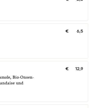
€
6,5
€
12,9
amole, Bio-Onsen-
landaise und