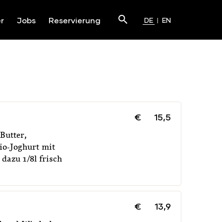
Suchen
r
Jobs
Reservierung
DE
EN
Submit
€
15,5
Butter,
io-Joghurt mit
dazu 1/8l frisch
€
13,9