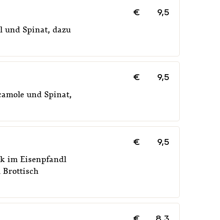
€
9,5
l und Spinat, dazu
€
9,5
camole und Spinat,
€
9,5
ck im Eisenpfandl
 Brottisch
€
8,3