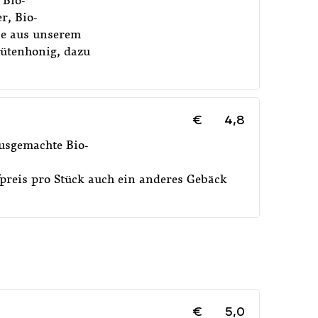
 Bio-
r, Bio-
se aus unserem
ütenhonig, dazu
€
4,8
ausgemachte Bio-
preis pro Stück auch ein anderes Gebäck
€
5,0